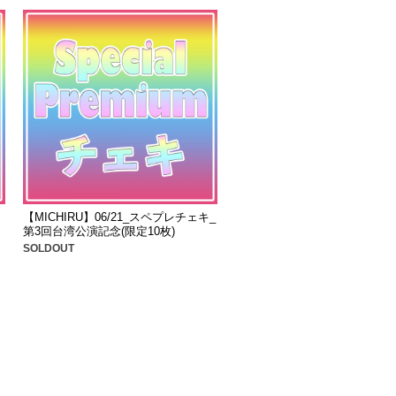
【MICHIRU】06/21_スペプレチェキ_
第3回台湾公演記念(限定10枚)
SOLDOUT