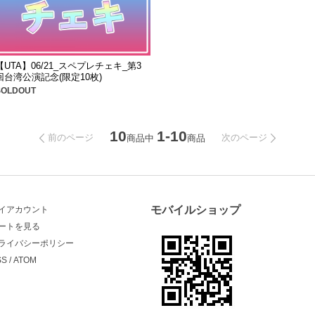
【UTA】06/21_スペプレチェキ_第3
回台湾公演記念(限定10枚)
SOLDOUT
10
1-10
前のページ
次のページ
商品中
商品
モバイルショップ
イアカウント
ートを見る
ライバシーポリシー
SS
/
ATOM