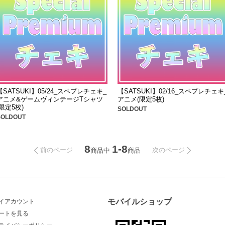
【SATSUKI】05/24_スペプレチェキ_
【SATSUKI】02/16_スペプレチェキ
アニメ&ゲームヴィンテージTシャツ
アニメ(限定5枚)
(限定5枚)
SOLDOUT
SOLDOUT
8
1-8
前のページ
次のページ
商品中
商品
モバイルショップ
イアカウント
ートを見る