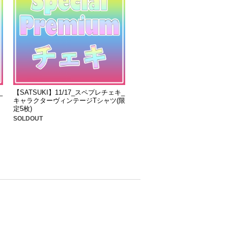
_
【SATSUKI】11/17_スペプレチェキ_
キャラクターヴィンテージTシャツ(限
定5枚)
SOLDOUT