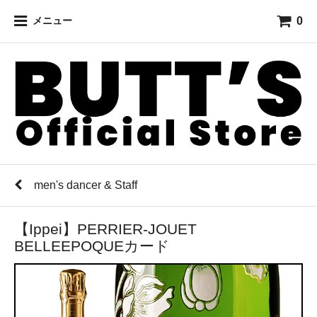
0
メニュー
men's dancer & Staff
【Ippei】PERRIER-JOUET
BELLEEPOQUEカード