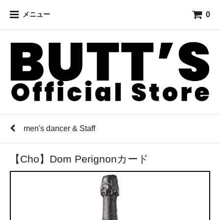
0
メニュー
men's dancer & Staff
【Cho】Dom Perignonカード