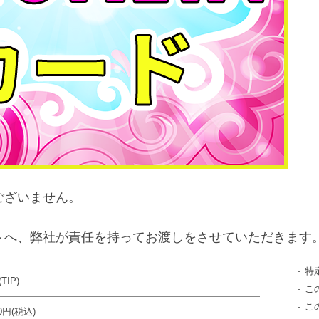
ございません。
トへ、弊社が責任を持ってお渡しをさせていただきます
特
TIP)
こ
こ
00円(税込)