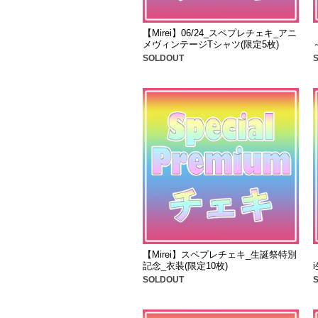
【Mirei】06/24_スペプレチェキ_アニ
メヴィンテージTシャツ(限定5枚)
SOLDOUT
【Mirei】スペプレチェキ_生誕祭特別
記念_衣装(限定10枚)
SOLDOUT