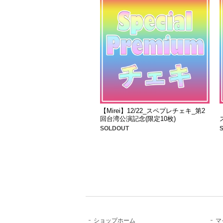
【Mirei】12/22_スペプレチェキ_第2
回台湾公演記念(限定10枚)
SOLDOUT
ショップホーム
マ