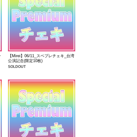
ン
【Mirei】06/11_スペプレチェキ_台湾
公演記念(限定10枚)
SOLDOUT