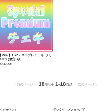
【Mirei】12/25_スペプレチェキ_クリ
スマス(限定5枚)
SOLDOUT
18
1-18
前のページ
次のページ
商品中
商品
モバイルショップ
イアカウント