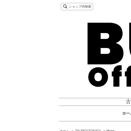
ショップ内検索
古
ホー
ホーム
>
TALENT(TOKYO)
>
Mone