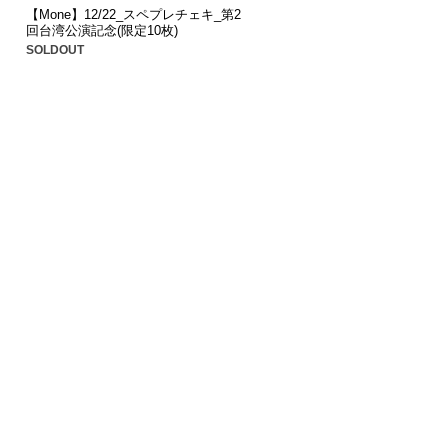
【Mone】12/22_スペプレチェキ_第2
回台湾公演記念(限定10枚)
SOLDOUT