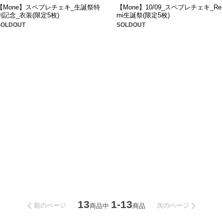
【Mone】スペプレチェキ_生誕祭特
【Mone】10/09_スペプレチェキ_Re
別記念_衣装(限定5枚)
mi生誕祭(限定5枚)
SOLDOUT
SOLDOUT
13
1-13
前のページ
次のページ
商品中
商品