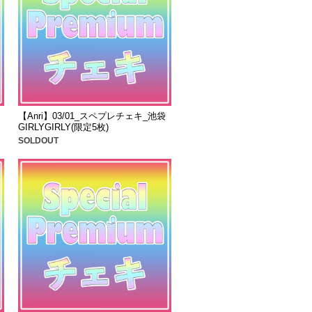
【Anri】03/01_スペプレチェキ_池袋
GIRLYGIRLY(限定5枚)
SOLDOUT