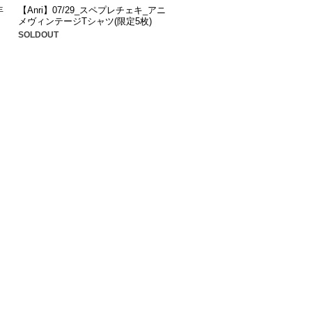
年
【Anri】07/29_スペプレチェキ_アニ
メヴィンテージTシャツ(限定5枚)
SOLDOUT