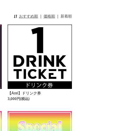
おすすめ順
|
価格順
|
新着順
【Anri】ドリンク券
3,000円(税込)