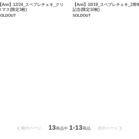
【Anri】12/24_スペプレチェキ_クリ
【Anri】10/19_スペプレチェキ_2周
スマス(限定3枚)
記念(限定10枚)
SOLDOUT
SOLDOUT
13
1-13
前のページ
次のページ
商品中
商品