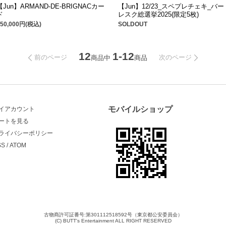
【Jun】ARMAND-DE-BRIGNACカー
【Jun】12/23_スペプレチェキ_バー
ド
レスク総選挙2025(限定5枚)
150,000円(税込)
SOLDOUT
12
1-12
前のページ
次のページ
商品中
商品
モバイルショップ
イアカウント
ートを見る
ライバシーポリシー
SS
/
ATOM
古物商許可証番号:第301112518592号（東京都公安委員会）
(C) BUTT's Entertainment ALL RIGHT RESERVED