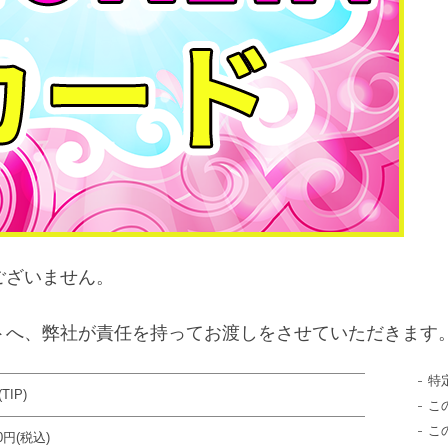
ございません。
トへ、弊社が責任を持ってお渡しをさせていただきます
特
TIP)
こ
こ
00円(税込)