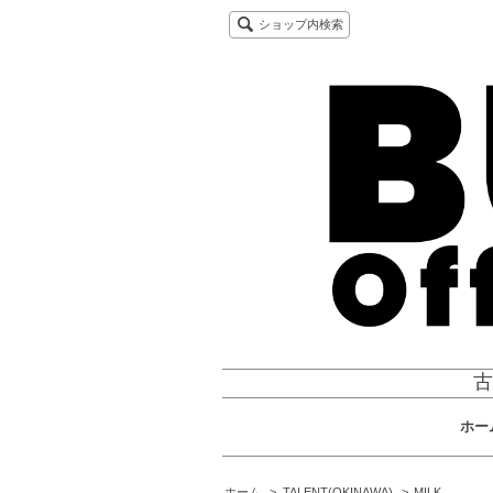
ショップ内検索
古
ホー
ホーム
>
TALENT(OKINAWA)
>
MILK