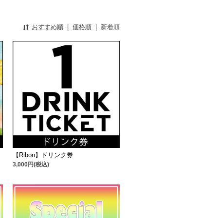
おすすめ順
|
価格順
|
新着順
【Ribon】ドリンク券
3,000円(税込)