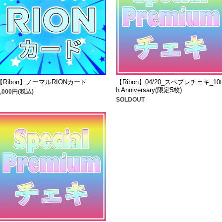
【Ribon】ノーマルRIONカード
【Ribon】04/20_スペプレチェキ_10t
h Anniversary(限定5枚)
1,000円(税込)
SOLDOUT