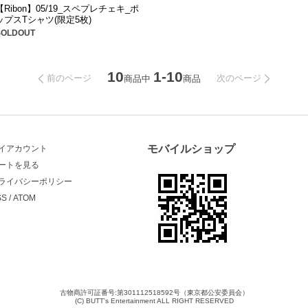
【Ribon】05/19_スペプレチェキ_ポ
ップスTシャツ(限定5枚)
SOLDOUT
10
1-10
前のページ
次のページ
商品中
商品
モバイルショップ
イアカウント
ートを見る
ライバシーポリシー
SS
/
ATOM
古物商許可証番号:第301112518592号（東京都公安委員会）
(C) BUTT's Entertainment ALL RIGHT RESERVED